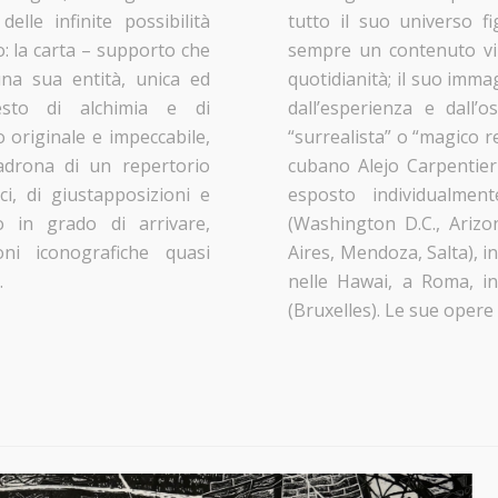
elle infinite possibilità
tutto il suo universo f
: la carta – supporto che
sempre un contenuto vinc
una sua entità, unica ed
quotidianità; il suo imma
gesto di alchimia e di
dall’esperienza e dall’
 originale e impeccabile,
“surrealista” o “magico re
padrona di un repertorio
cubano Alejo Carpentier
ci, di giustapposizioni e
esposto individualmen
no in grado di arrivare,
(Washington D.C., Arizo
oni iconografiche quasi
Aires, Mendoza, Salta), in
.
nelle Hawai, a Roma, in
(Bruxelles). Le sue opere s