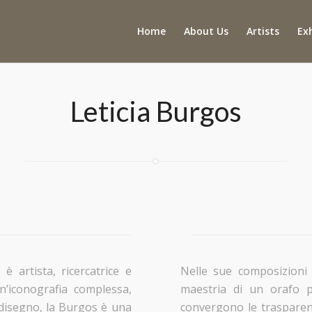
Home
About Us
Artists
Ex
Leticia Burgos
 artista, ricercatrice e
Nelle sue composizioni 
’iconografia complessa,
maestria di un orafo pe
 disegno, la Burgos è una
convergono le trasparenz