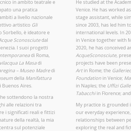
nico in ambito teatrale e
He studied at the Academy
pato una pratica
Venice. He has worked as
ambiti a livello nazionale
stage assistant, while si
ettivo artistico
Gli
since 2003, has led him t
 Sorbello, è ideatore e
international levels. In 2
 Acque Sconosciute
dal
in Venice together with 
enezia. I suoi progetti
2020, he has conceived a
ontemporanea
di Roma,
AcqueSconosciute
, pres
vilacqua La Masa
di
projects have been pres
regina – Museo Madre
di
Art
in Rome; the
Gallerie
useum
della
Manifattura
Foundation
in Venice;
Ma
i Buenos Aires.
in Naples; the
Uffizi Gall
Tabacchi
in Florence; an
che sottendono la nostra
i alle relazioni tra
My practice is grounded
i significati reali e fittizi
our everyday experience, 
ature della realtà, la mia
relationships between peo
ncentra sul potenziale
exploring the real and f