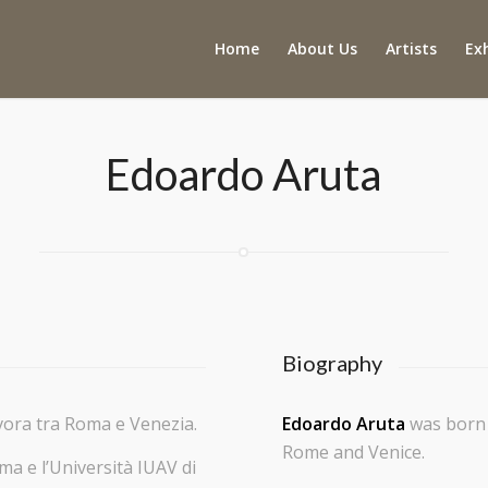
Home
About Us
Artists
Ex
Edoardo Aruta
Biography
vora tra Roma e Venezia.
Edoardo Aruta
was born 
Rome and Venice.
ma e l’Università IUAV di