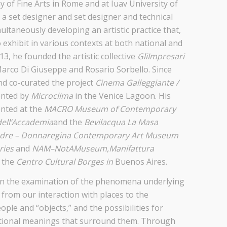
 of Fine Arts in Rome and at Iuav University of
 a set designer and set designer and technical
multaneously developing an artistic practice that,
o exhibit in various contexts at both national and
013, he founded the artistic collective
GliImpresari
Marco Di Giuseppe and Rosario Sorbello. Since
nd co-curated the project
Cinema Galleggiante /
ented by
Microclima
in the Venice Lagoon. His
ented at the
MACRO Museum of Contemporary
dell’Accademia
and the
Bevilacqua La Masa
dre – Donnaregina Contemporary Art Museum
eries
and
NAM–NotAMuseum,Manifattura
d the
Centro Cultural Borges in
Buenos Aires.
 in the examination of the phenomena underlying
from our interaction with places to the
ple and “objects,” and the possibilities for
ictional meanings that surround them. Through