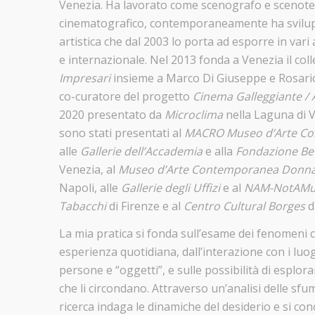
Venezia. Ha lavorato come scenografo e scenotec
cinematografico, contemporaneamente ha svilup
artistica che dal 2003 lo porta ad esporre in vari 
e internazionale. Nel 2013 fonda a Venezia il coll
Impresari
insieme a Marco Di Giuseppe e Rosario
co-curatore del progetto
Cinema Galleggiante /
2020 presentato da
Microclima
nella Laguna di V
sono stati presentati al
MACRO Museo d’Arte C
alle
Gallerie dell’Accademia
e alla
Fondazione Be
Venezia, al
Museo d’Arte Contemporanea Donna
Napoli, alle
Gallerie degli
Uffizi
e al
NAM-NotAM
Tabacchi
di Firenze e al
Centro Cultural Borges
d
La mia pratica si fonda sull’esame dei fenomeni 
esperienza quotidiana, dall’interazione con i luogh
persone e “oggetti”, e sulle possibilità di esplorare 
che li circondano. Attraverso un’analisi delle sfum
ricerca indaga le dinamiche del desiderio e si co