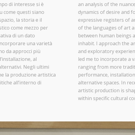
ampo di interesse si è
an analysis of the nuance
 su come questi siano
dynamics of desire and fo
pazio, la storia e il
expressive registers of a
tistico come mezzo per
of the languages of art 
ativa di un dato
between human beings and
incorporare una varietà
inhabit. I approach the a
ano da approcci più
and exploratory experien
’installazione, al
led me to incorporate a va
lternativi. Negli ultimi
ranging from more tradit
me la produzione artistica
performance, installatio
tiche all’interno di
alternative spaces. In r
artistic production is sha
within specific cultural co